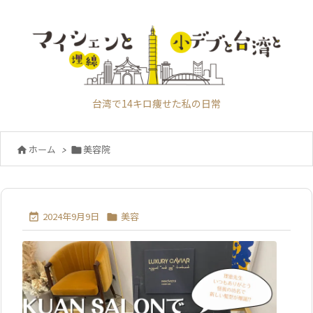
台湾で14キロ痩せた私の日常
美容院
ホーム
>


2024年9月9日
美容

