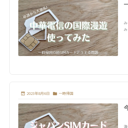
み
み
2023年8月6日
一時帰国


海