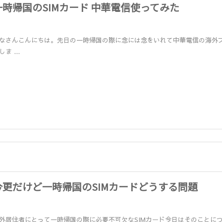
一時帰国のSIMカード 中華電信使ってみた
なさんこんにちは。先日の一時帰国の際に念には念をいれて中華電信の海外
しま ...
今更だけど一時帰国のSIMカードどうする問題
外居住者にとって一時帰国の際に必要不可欠なSIMカード今日はそのことに