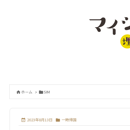
SIM
ホーム
>


2023年8月13日
一時帰国

