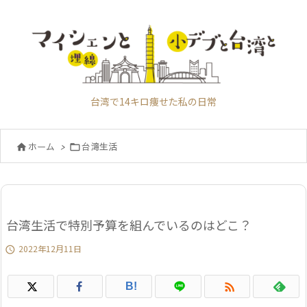
台湾で14キロ痩せた私の日常
ホーム
>
台湾生活


台湾生活で特別予算を組んでいるのはどこ？
2022年12月11日


B!