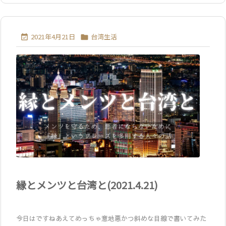
2021年4月21日
台湾生活


縁とメンツと台湾と(2021.4.21)
今日はですねあえてめっちゃ意地悪かつ斜めな目線で書いてみた