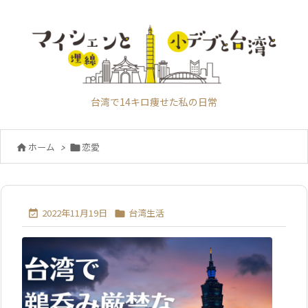
台湾で14キロ痩せた私の日常
恋愛
ホーム
>


2022年11月19日
台湾生活

